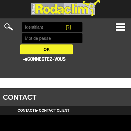
Search
[?]
Skip
Prima
to
Menu
content
◀
CONNECTEZ-VOUS
CONTACT
CONTACT ▶ CONTACT CLIENT