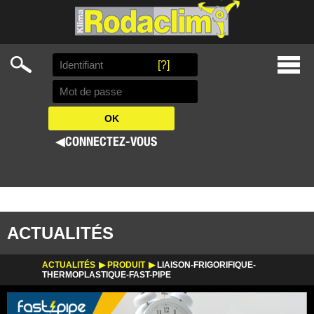
Search
[?]
Skip
Prima
to
Menu
content
◀
CONNECTEZ-VOUS
ACTUALITÉS
ACTUALITÉS
PRODUIT
LIAISON-FRIGORIFIQUE-
THERMOPLASTIQUE-FAST-PIPE