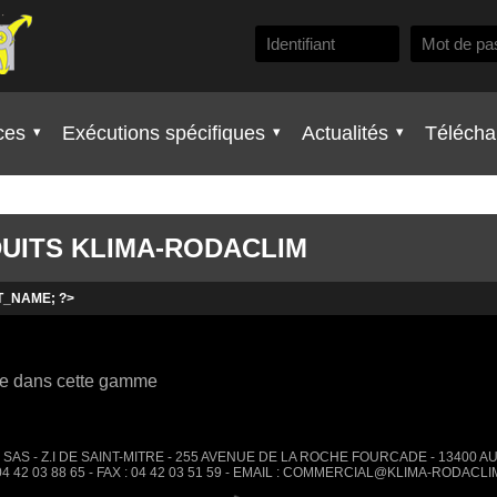
ces
Exécutions spécifiques
Actualités
Télécha
UITS KLIMA-RODACLIM
T_NAME; ?>
ble dans cette gamme
SAS - Z.I DE SAINT-MITRE - 255 AVENUE DE LA ROCHE FOURCADE - 13400 
 04 42 03 88 65 - FAX : 04 42 03 51 59 - EMAIL : COMMERCIAL@KLIMA-RODACL