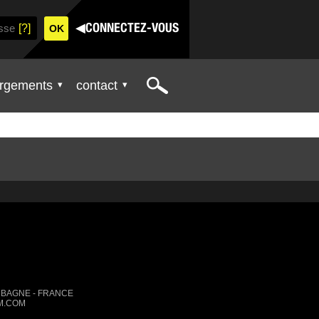
[?]
◀
CONNECTEZ-VOUS
Search
rgements
contact
AUBAGNE - FRANCE
IM.COM