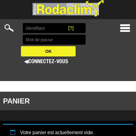
Search
[?]
Skip
Prima
to
Menu
content
◀
CONNECTEZ-VOUS
PANIER
Votre panier est actuellement vide.