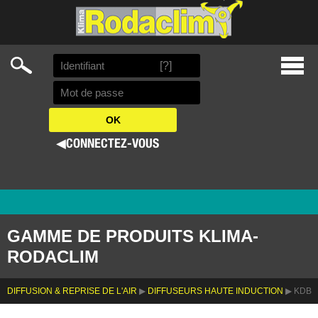
Search
[?]
Skip
Prima
to
Menu
content
◀
CONNECTEZ-VOUS
GAMME DE PRODUITS KLIMA-
RODACLIM
DIFFUSION & REPRISE DE L'AIR
▶
DIFFUSEURS HAUTE INDUCTION
▶ KDB