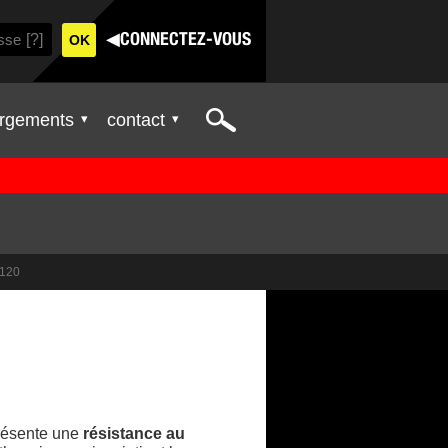
[?]
◀
CONNECTEZ-VOUS
Search
rgements
contact
120
ésente une
résistance au