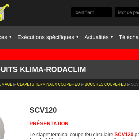
ces
Exécutions spécifiques
Actualités
Télécha
UITS KLIMA-RODACLIM
FUMAGE
▶
CLAPETS TERMINAUX COUPE-FEU
▶
BOUCHES COUPE-FEU
▶ SCV
SCV120
PRÉSENTATION
Le clapet terminal coupe-feu circulaire
SCV120
pr