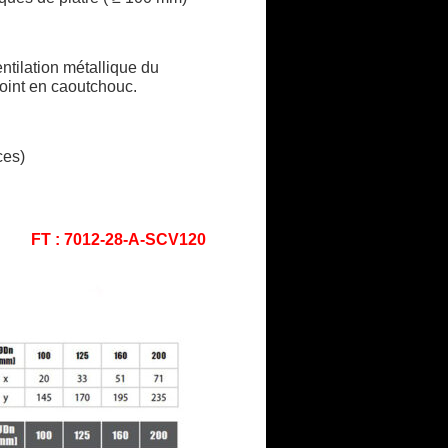
ntilation métallique du
oint en caoutchouc.
ces)
FT : 7012-28-A-SCV120