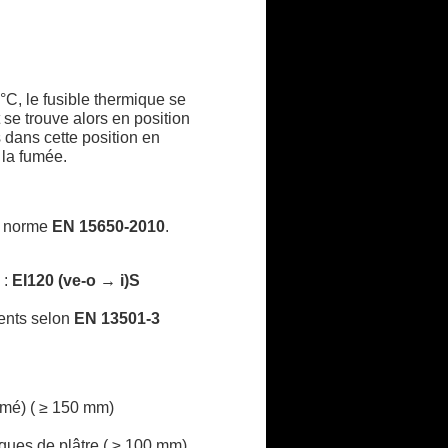
C, le fusible thermique se
se trouve alors en position
s dans cette position en
 la fumée.
a norme
EN 15650-2010
.
 :
EI120 (ve-o → i)S
ents selon
EN 13501-3
rmé) ( ≥ 150 mm)
aques de plâtre ( ≥ 100 mm)