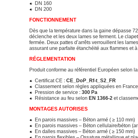
DN 160
DN 200
FONCTIONNEMENT
Dès que la température dans la gaine dépasse 72°
déclenche et les deux lames se ferment. Le clapet 
fermée. Deux pattes d’arrêts verrouillent les lame
assurant une parfaite étanchéité aux flammes et à
RÉGLEMENTATION
Produit conforme au référentiel Européen selon l
Certificat CE :
CE_DoP_Rf-t_S2_FR
Classement selon règles appliquées en France
Pression de service :
300 Pa
Résistance au feu selon
EN 1366-2
et classem
MONTAGES AUTORISES
En parois massives – Béton armé ( ≥ 110 mm)
En parois massives – Béton cellulaire/béton (a
En dalles massives – Béton armé ( ≥ 150 mm)
En parois flexibles – Ossature métallique et pl