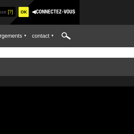
[?]
◀
CONNECTEZ-VOUS
Search
rgements
contact