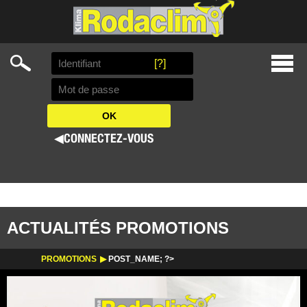
Search
[?]
Skip
Prima
to
Menu
content
◀
CONNECTEZ-VOUS
ACTUALITÉS PROMOTIONS
PROMOTIONS
POST_NAME; ?>